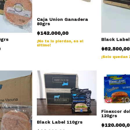
Caja Union Ganadera
80grs
$142.000,00
0grs
Black Label
¡No te lo pierdas, es el
último!
0
$62.500,00
¡Solo quedan
Finexcor dob
120grs
Black Label 110grs
$120.000,