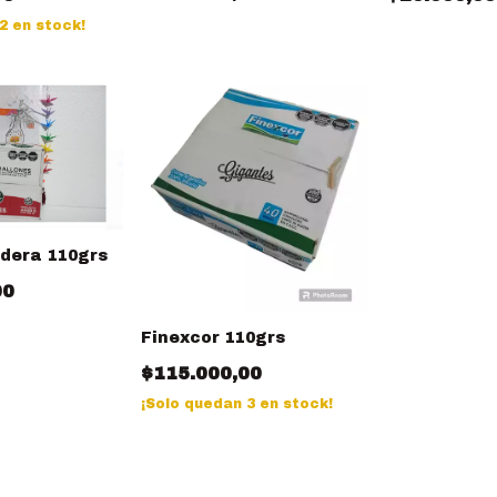
2
en stock!
dera 110grs
00
Finexcor 110grs
$115.000,00
¡Solo quedan
3
en stock!